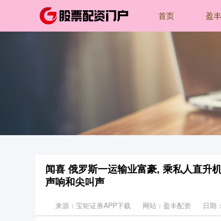
首页
盈
闻喜 俄罗斯一运输业富豪, 乘私人直升机
声响和尖叫声
来源：宝钜证券APP下载
网站：盈丰配资
日期：2