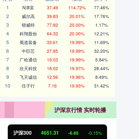
1
N津富
37.49
114.72%
77.46%
2
威尔高
39.83
20.01%
17.76%
3
锴威特
77.82
20.00%
1.17%
4
科翔股份
64.32
20.00%
12.21%
5
蜀道装备
33.61
19.99%
11.69%
6
中巨芯
27.85
19.99%
32.20%
7
广哈通信
19.03
19.99%
5.84%
8
欣天科技
18.02
19.97%
28.44%
9
飞天诚信
12.56
19.96%
8.49%
10
任子行
7.16
19.93%
31.42%
沪深京行情 实时轮播
沪深300
4651.31
北
-6.85
-0.15%