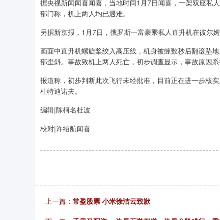
据央视新闻闻喜闻喜，当地时间1月7日闻喜，一架双座私
部门称，机上两人均已遇难。
另据新京报，1月7日，俄罗斯一富豪乘私人直升机在彼尔
画面中直升机螺旋桨绞入高压线，机身被缠数秒后翻滚坠地
部歪斜。事故致机上两人死亡，初步调查显示，事故原因系
报道称，初步判断此次飞行未经批准，目前正在进一步核实
杜特迪诺夫。
编辑|陈柯名杜波
校对|许绍航闻喜
上一篇：
常盈股票 小米徐洁云致歉