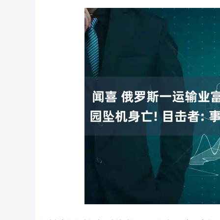
上证指数
3900.35
00
-0.01%
21.92
0.