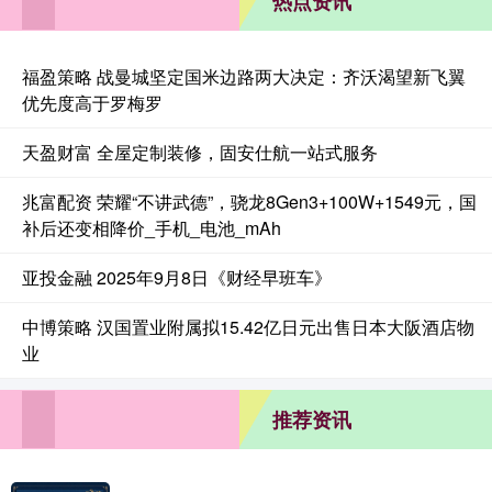
热点资讯
福盈策略 战曼城坚定国米边路两大决定：齐沃渴望新飞翼
优先度高于罗梅罗
天盈财富 全屋定制装修，固安仕航一站式服务
兆富配资 荣耀“不讲武德”，骁龙8Gen3+100W+1549元，国
补后还变相降价_手机_电池_mAh
亚投金融 2025年9月8日《财经早班车》
中博策略 汉国置业附属拟15.42亿日元出售日本大阪酒店物
业
推荐资讯