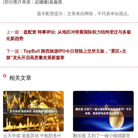
(部分图片来源：赵姗姗)盈鑫惠
盈丰配资提示：文章来自网络，不代表本站观点。
上一篇：
盘配资 時事评论: 从地区冲突看国际权力结拘变迁与多极
化新趋势
下一篇：
TopBull 陕西旅游IPO今日登陆上交所主板，“景区+文
旅”龙头开启高质量发展新篇章
相关文章
云天华成 港股异动 中船防务H
翻乐股 又到了一碰小猫就噼里