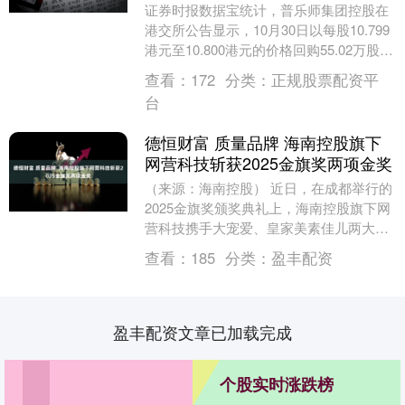
证券时报数据宝统计，普乐师集团控股在
港交所公告显示，10月30日以每股10.799
港元至10.800港元的价格回购55.02万股，
回购金额达594.21万港元。....
查看：
172
分类：
正规股票配资平
台
德恒财富 质量品牌 海南控股旗下
网营科技斩获2025金旗奖两项金奖
（来源：海南控股） 近日，在成都举行的
2025金旗奖颁奖典礼上，海南控股旗下网
营科技携手大宠爱、皇家美素佳儿两大品
牌合作伙伴，凭借卓越增长成果，一举夺
查看：
185
分类：
盈丰配资
得2025....
盈丰配资文章已加载完成
个股实时涨跌榜