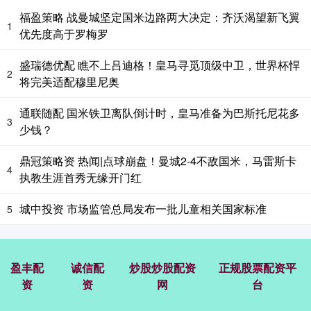
福盈策略 战曼城坚定国米边路两大决定：齐沃渴望新飞翼
1
优先度高于罗梅罗
盛瑞德优配 瞧不上吕迪格！皇马寻觅顶级中卫，世界杯悍
2
将完美适配穆里尼奥
通联随配 国米铁卫离队倒计时，皇马准备为巴斯托尼花多
3
少钱？
鼎冠策略资 热闻|点球崩盘！曼城2-4不敌国米，马雷斯卡
4
执教生涯首秀无缘开门红
城中投资 市场监管总局发布一批儿童相关国家标准
5
盈丰配
诚信配
炒股炒股配资
正规股票配资平
资
资
网
台