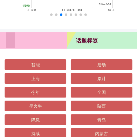
话题标签
智能
启动
上海
累计
今年
全国
星火牛
陕西
降息
青岛
持续
内蒙古