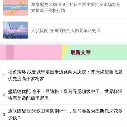
象泰配资 2025年9月14日全国主要批发市场红马
奶葡萄干价格行情
天弘忧配 波澜壮阔的大西北革命史诗
最新文章
福盈策略 战曼城坚定国米边路两大决定：齐沃渴望新飞翼
1
优先度高于罗梅罗
盛瑞德优配 瞧不上吕迪格！皇马寻觅顶级中卫，世界杯悍
2
将完美适配穆里尼奥
通联随配 国米铁卫离队倒计时，皇马准备为巴斯托尼花多
3
少钱？