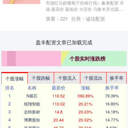
市场红马奶葡萄干价格行情）象泰配资 市
场 最高价 最低价 大宗价 乌鲁木齐北园春
果业经营管理有限责任公司 90.00 ....
查看：
221
分类：
诚信配资
盈丰配资文章已加载完成
个股实时涨跌榜
个股跌幅
个股流入
个股流出
换手率
个股涨幅
排名
名称
最新价
涨幅
换手率
1
N展芯
116.52
396.89%
79.39%
2
锐翔智能
110.02
20.21%
16.80%
3
志特新材
14.8
20.03%
14.18%
4
博腾股份
20.44
20.02%
14.77%
5
近岸蛋白
46.72
20.01%
5.62%