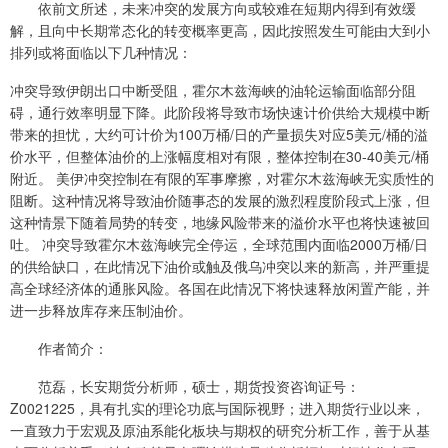
依前文所述，未来冲突的发展方向或较难在短期内得到有效缓
解，且向中长期常态化的转变概率更高，因此按照发生可能由大到小
排列或将面临以下几种情况：
冲突导致伊朗出口中断受阻，霍尔木兹海峡的油轮运输面临部分阻
碍，通行效率明显下降。此阶段将导致市场快速计价供给大规模中断
带来的担忧，大约可计价为100万桶/日的产量损失对应5美元/桶的溢
价水平，但整体油价的上涨幅度相对有限，整体控制在30-40美元/桶
附近。 美伊冲突控制在有限的军事摩擦，对霍尔木兹海峡无实质性的
阻断。这种情况将导致油价随事态的发展的激烈程度阶段式上涨，但
这种情景下随着局势的转变，地缘风险带来的溢价水平也将快速被回
吐。 冲突导致霍尔木兹海峡完全停运，全球范围内面临2000万桶/日
的供给缺口，在此情况下油价或触及俄乌冲突以来的新高，并严重提
高全球经济体的通胀风险。各国在此情况下将快速释放闲置产能，并
进一步释放库存来压制油价。
作者简介：
范磊，长安期货分析师，硕士，期货投资咨询证号：
Z0021225，具有扎实的理论功底与国际视野；进入期货行业以来，
一直致力于宏观及原油系能化板块与期权的研究分析工作，善于从基