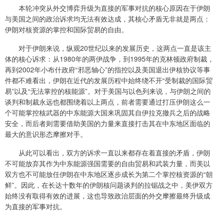
本轮冲突从外交博弈升级为直接的军事对抗的核心原因在于伊朗
与美国之间的政治诉求均无法有效达成，其核心矛盾无非就是两点：
伊朗对核资源的掌控和国际贸易的自由。
对于伊朗来说，纵观20世纪以来的发展历史，这两点一直是该主
体的核心诉求：从1980年的两伊战争，到1995年的克林顿政府制裁，
再到2002年小布什政府“邪恶轴心”的指控以及美国退出伊核协议等事
件都不难看出，伊朗在近代的发展历程中始终绕不开“受制裁的国际贸
易”以及“无法掌控的核能源”。对于美国与以色列来说，与伊朗之间的
谈判和制裁永远也都围绕着以上两点，前者需要通过打压伊朗这么一
个可能掌控核武器的中东能源大国来巩固其自伊拉克撤兵之后的战略
安全，而后者则需要借助美国的力量来直接打击其在中东地区面临的
最大的意识形态摩擦对手。
从此可以看出，双方的诉求一直以来都存在着直接的矛盾，伊朗
不可能放弃其作为中东能源强国需要的自由贸易和武装力量，而美以
双方也不可能放任伊朗在中东地区逐步成长为第二个掌控核资源的“朝
鲜”。因此，在长达十数年的伊朗核问题谈判的拉锯战之中，美伊双方
始终没有取得有效的进展，这也导致政治层面的外交摩擦最终升级成
为直接的军事对抗。