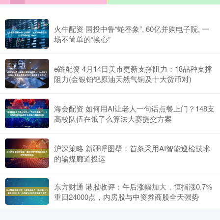
火牛配资 国投中鲁“蛇吞象”, 60亿并购电子院, 一
场不简单的“换心”
e路配资 4月14日美市更新支撑阻力：18品种支撑
阻力(金银铂钯原油天然气铜及十大货币对)
海会配资 如何用AI让老人一句话点餐上门？148支
高校队伍在饿了么算法大赛提交方案
沪深策略 新疆呼图壁：首条采用AI智能巡检技术
的输煤廊道投运
东方财通 港股收评：午后涨幅加大，恒指涨0.7%
重回24000点，内房股与中资券商股全天强势