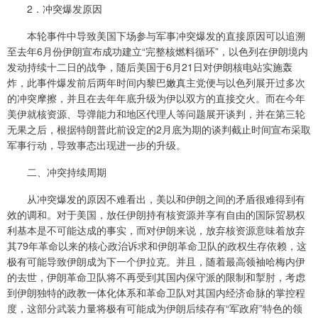
2．冲突爆发原因
本轮事件中导致美国下场参与军事冲突爆发的直接原因可以追溯
至去年6月份伊朗宣布成功建立“完整核燃料循环”，以色列在伊朗境内
发动持续十二日的战争，随后美国于6月21日对伊朗核电站实施轰
炸，此事件爆发前后两年时间内黎巴嫩真主党便与以色列展开过多次
的冲突摩擦，并且在去年年底升级为伊以双方的直接交火。而在今年
美伊就核资源、导弹能力和地区代理人等问题展开谈判，并在第三轮
无果之后，根据特朗普此前设定的2月底为期的谈判截止时间宣布采取
军事行动，导致事态出现进一步的升级。
二、冲突持续周期
从冲突爆发的原因不难看出，美以和伊朗之间的矛盾很难得到有
效的调和。对于美国，放任伊朗持有核资源并享有自由的国际贸易权
利基本是不可能达成的事实，而对伊朗来说，放弃核资源意味着放弃
其79年革命以来的核心政治诉求和伊朗革命卫队的政权生存依赖，这
极有可能导致伊朗成为下一个伊拉克。并且，随着最高领袖哈梅内伊
的去世，伊朗革命卫队将不再受到其国内保守派的限制和掣肘，考虑
到伊朗独特的政教一体化体系和革命卫队对其国内经济命脉的掌控程
度，这部分武装力量将极有可能成为伊朗后续存有“军政府”特色的领