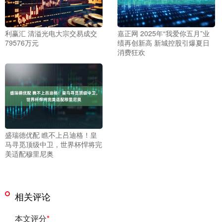
利赢汇 清溢光电大宗交易成交
嘉正网 2025年“我爱你五月”业
79576万元
绩再创新高 新城控股引爆夏日
消费狂欢
盛瑞德优配 瞧不上吕迪格！皇
马寻觅顶级中卫，世界杯悍将完
美适配穆里尼奥
相关评论
本文评分
*